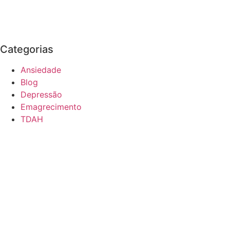
Categorias
Ansiedade
Blog
Depressão
Emagrecimento
TDAH
Passando por um momento difícil?
Descubra como a Terapia Cognitivo-Comportamental
Agendar consulta