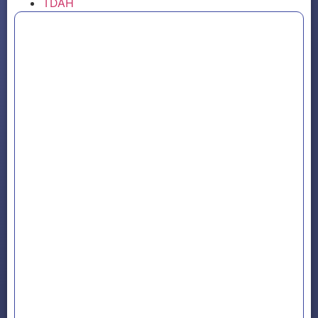
TDAH
Passando por um momento difícil?
Descubra como a Terapia Cognitivo-
Comportamental (TCC) pode ajudar em questões
como ansiedade, depressão, emagrecimento e